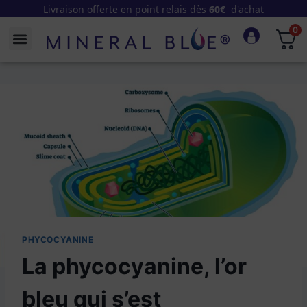
Livraison offerte en point relais dès
60€
d'achat
0
PHYCOCYANINE
La phycocyanine, l’or
bleu qui s’est