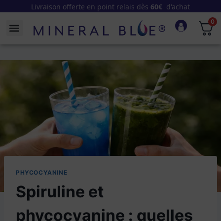
Pour une question :
contact@mineral-blue.com
0
PHYCOCYANINE
Spiruline et
phycocyanine : quelles