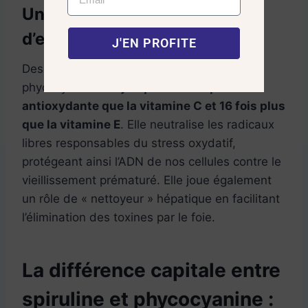
Un bouclier antioxydant
d’exception
J'EN PROFITE
Des études démontrent que la
phycocyanine est
jusqu’à 20 fois plus
antioxydante que la vitamine C et 16 fois plus
que la vitamine E
. Elle neutralise les radicaux
libres responsables du stress oxydatif,
protégeant ainsi l’ADN de nos cellules contre le
vieillissement prématuré. Elle joue également
un rôle de « nettoyeur » hépatique en facilitant
l’élimination des toxines par le foie.
La différence capitale entre
spiruline et phycocyanine :