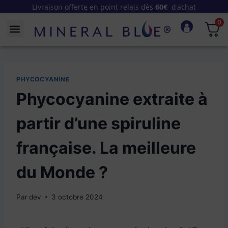
Livraison offerte en point relais dès
60€
d'achat
0
PHYCOCYANINE
Phycocyanine extraite à
partir d’une spiruline
française. La meilleure
du Monde ?
Par
dev
3 octobre 2024