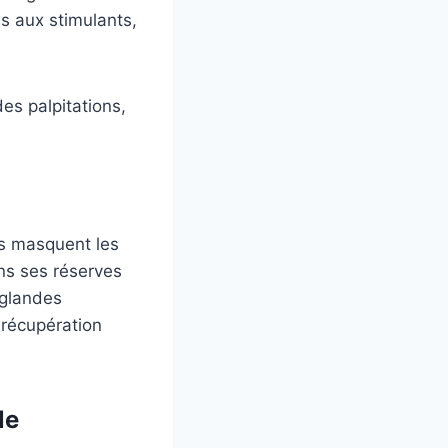
us aux stimulants,
des palpitations,
ts masquent les
ans ses réserves
 glandes
 récupération
le