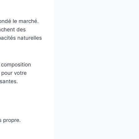
nondé le marché.
cachent des
acités naturelles
 composition
 pour votre
ssantes.
s propre.