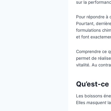
sur la performan
Pour répondre à c
Pourtant, derriè
formulations chim
et font exactemen
Comprendre ce qu
permet de réalise
vitalité. Au contr
Qu’est-ce
Les boissons éner
Elles
masquent
la