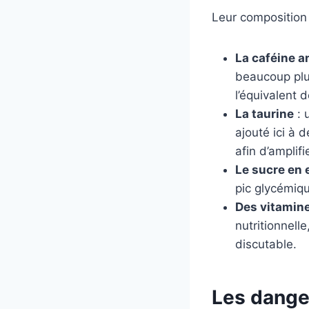
Leur composition 
La caféine 
beaucoup plus
l’équivalent 
La taurine
: 
ajouté ici à
afin d’amplifi
Le sucre en 
pic glycémiqu
Des vitamin
nutritionnell
discutable.
Les dange