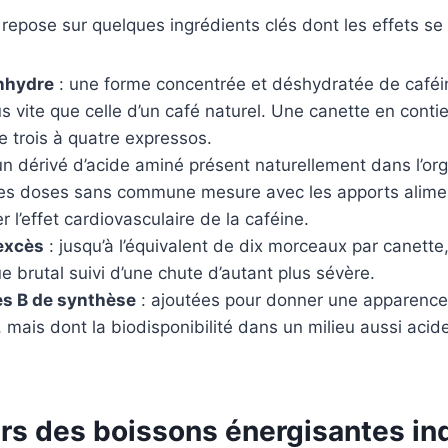
repose sur quelques ingrédients clés dont les effets se
anhydre
: une forme concentrée et déshydratée de café
 vite que celle d’un café naturel. Une canette en conti
de trois à quatre expressos.
un dérivé d’acide aminé présent naturellement dans l’or
 des doses sans commune mesure avec les apports alimen
er l’effet cardiovasculaire de la caféine.
excès
: jusqu’à l’équivalent de dix morceaux par canett
e brutal suivi d’une chute d’autant plus sévère.
es B de synthèse
: ajoutées pour donner une apparence 
e, mais dont la biodisponibilité dans un milieu aussi acid
rs des boissons énergisantes ind