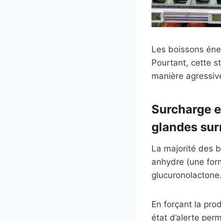
Les boissons éne
Pourtant, cette s
manière agressiv
Surcharge e
glandes sur
La majorité des 
anhydre (une form
glucuronolactone
En forçant la pro
état d’alerte per