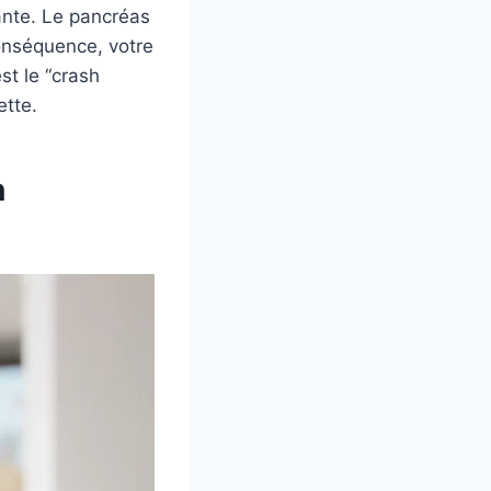
ante. Le pancréas
onséquence, votre
st le “crash
ette.
n