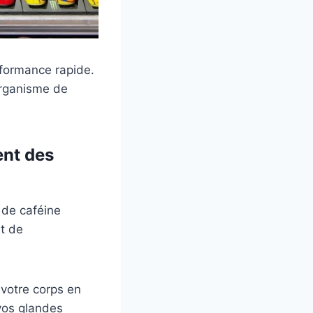
formance rapide.
’organisme de
ent des
 de caféine
t de
 votre corps en
 vos glandes