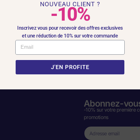
NOUVEAU CLIENT ?
-10%
Inscrivez vous pour recevoir des offres exclusives
et une réduction de 10% sur votre commande
J'EN PROFITE
Abonnez-vous 
-10% sur votre première 
promotions