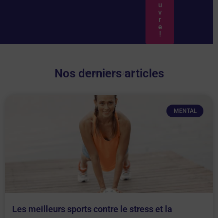
u
v
r
e
!
Nos derniers articles
un peu de lecture ?
MENTAL
Les meilleurs sports contre le stress et la