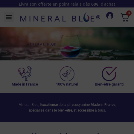
Livraison offerte en point relais dès
60€
d'achat
0
Made in France
100% naturel
Bien-être garanti
Mineral Blue,
l’excellence
de la phycocyanine
Made in France
,
spécialisé dans le
bien-être
, et
accessible
à tous.