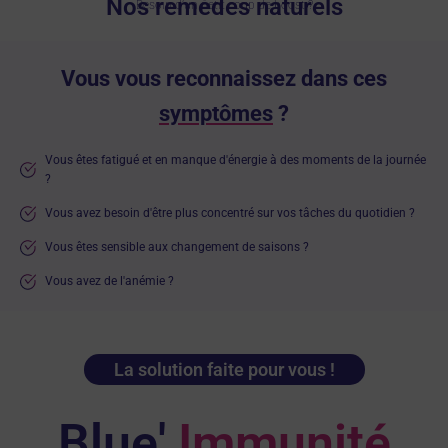
Nos remèdes naturels
Besoin d’un petit coup de boost ?
Vous vous reconnaissez dans ces
symptômes
?
Vous êtes fatigué et en manque d'énergie à des moments de la journée
?
Vous avez besoin d'être plus concentré sur vos tâches du quotidien ?
Vous êtes sensible aux changement de saisons ?
Vous avez de l'anémie ?
La solution faite pour vous !
Blue'
Immunité