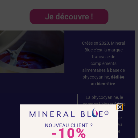
Je découvre !
Créée en 2020, Mineral
Blue c’est la marque
française de
compléments
alimentaires à base de
phycocyanine,
dédiée
au bien-être.
La phycocyanine, le
composé bioactif de la
spiruline, est un
pigment protéique
naturellement bleu
NOUVEAU CLIENT ?
-10%
dont la structure